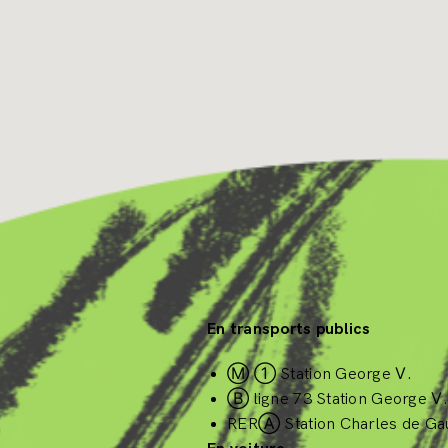
En transports publics
Ⓜ ①
Station George
Ⅴ
.
Ⓑ
ligne 73
Station George
Ⅴ
.
RER
Ⓐ
Station Charles de Gaul