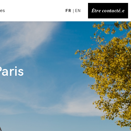
Être contacté.e
ces
FR
EN
aris