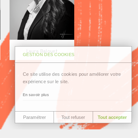
Laura Balouet
GESTION DES COOKIES
Ce site utilise des cookies pour améliorer votre
expérience sur le site.
En savoir plus
Paramétrer
Tout refuser
Tout accepter