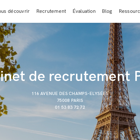
us découvrir
Recrutement
Évaluation
Blog
Ressour
inet de recrutement P
116 AVENUE DES CHAMPS-ELYSÉES
75008 PARIS
01 53 83 72 72