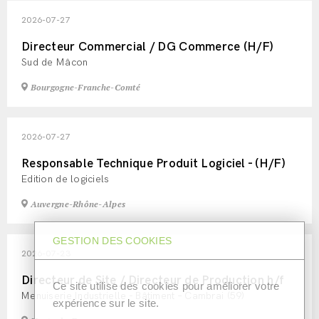
2026-07-27
Directeur Commercial / DG Commerce (H/F)
Sud de Mâcon
Bourgogne-Franche-Comté
2026-07-27
Responsable Technique Produit Logiciel - (H/F)
Edition de logiciels
Auvergne-Rhône-Alpes
GESTION DES COOKIES
2026-07-23
Directeur de Site / Directeur de Production h/f
Ce site utilise des cookies pour améliorer votre
Menuiserie Industrielle - Bâtiment – Cambrai (59)
expérience sur le site.